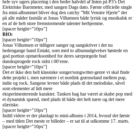
hele syv ugers placering i den bedre halvdel af listen på P3’s Det
Elektriske Barometer, med sangen Dags dato. Første officielle single
fra mini-albummet bliver dog den catchy ”Mit Venstre Hjerte” der
på alle måder fastslår at Jonas Villumsen både lyrisk og musikalsk er
en af de helt store fremstormende talenter herhjemme.
[spacer height=”10px”]
BIO:
[spacer height=”10px”]
Jonas Villumsen er tidligere sanger og sangskriver i det nu
hedengange band Entakt, som med to albumudgivelser høstede en
god portion opmærksomhed for deres særprægede bud
dansksprogede rock sidst i 00′erne.
[spacer height=”10px”]
Det er ikke den helt klassiske songer/songwriter-genre vi skal finde
dette projekt i, men nærmere i et nordisk grænseland mellem pop,
indie og rock. Sangene levner både plads til det melodiske, såvel
som elementer af lidt mere
eksperimenterende karakter. Tanken bag har været at skabe pop med
et dynamisk spænd, med plads til både det helt nære og det mere
sfæriske.
[spacer height=”10px”]
Indtil videre er der planlagt to mini-albums i 2014, hvoraf det første
– med titlen Det meste er billeder – er sat til at udkomme 17. marts.
[spacer height=”10px”]