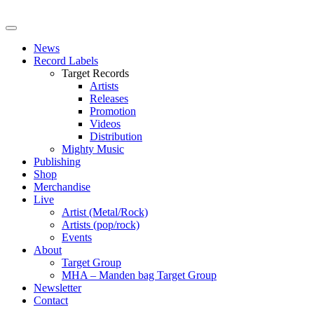
News
Record Labels
Target Records
Artists
Releases
Promotion
Videos
Distribution
Mighty Music
Publishing
Shop
Merchandise
Live
Artist (Metal/Rock)
Artists (pop/rock)
Events
About
Target Group
MHA – Manden bag Target Group
Newsletter
Contact