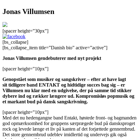
Jonas Villumsen
[spacer height=”30px”]
[bs_collapse]
[bs_collapse_item title=”Danish bio” active=”active”]
Jonas Villumsen gendebuterer med nyt projekt
[spacer height=”10px”]
Genopstået som musiker og sangskriver – efter at have lagt
sit tidligere band ENTAKT og hidtidige succes bag sig – er
Villumsen nu klar med en udgivelse, der på samme tid stikker
dybere ind og rækker længere ud. Kompromisløs popmusik og
et markant bud på dansk sangskrivning.
[spacer height=”10px”]
Med det nu hedengangne band Entakt, høstede front- og bagmanden
god opmærksomhed for gruppens særprægede bud på dansksproget
rock og levede længe et liv på kanten af det forjættede gennembrud.
Det store gennembrud udeblev imidlertid og undervejs gik også