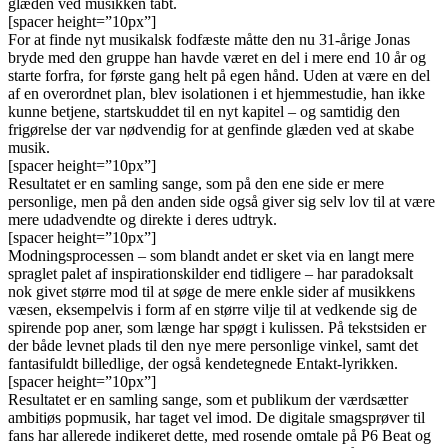
glæden ved musikken tabt.
[spacer height=”10px”]
For at finde nyt musikalsk fodfæste måtte den nu 31-årige Jonas
bryde med den gruppe han havde været en del i mere end 10 år og
starte forfra, for første gang helt på egen hånd. Uden at være en del
af en overordnet plan, blev isolationen i et hjemmestudie, han ikke
kunne betjene, startskuddet til en nyt kapitel – og samtidig den
frigørelse der var nødvendig for at genfinde glæden ved at skabe
musik.
[spacer height=”10px”]
Resultatet er en samling sange, som på den ene side er mere
personlige, men på den anden side også giver sig selv lov til at være
mere udadvendte og direkte i deres udtryk.
[spacer height=”10px”]
Modningsprocessen – som blandt andet er sket via en langt mere
spraglet palet af inspirationskilder end tidligere – har paradoksalt
nok givet større mod til at søge de mere enkle sider af musikkens
væsen, eksempelvis i form af en større vilje til at vedkende sig de
spirende pop aner, som længe har spøgt i kulissen. På tekstsiden er
der både levnet plads til den nye mere personlige vinkel, samt det
fantasifuldt billedlige, der også kendetegnede Entakt-lyrikken.
[spacer height=”10px”]
Resultatet er en samling sange, som et publikum der værdsætter
ambitiøs popmusik, har taget vel imod. De digitale smagsprøver til
fans har allerede indikeret dette, med rosende omtale på P6 Beat og