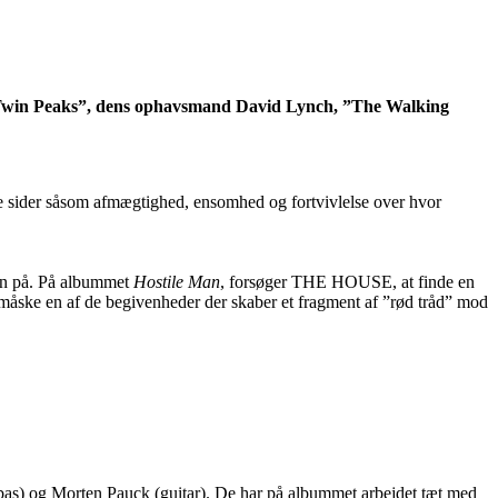
m ”Twin Peaks”, dens ophavsmand David Lynch, ”The Walking
rke sider såsom afmægtighed, ensomhed og fortvivlelse over hvor
en på. På albummet
Hostile Man
, forsøger THE HOUSE, at finde en
 måske en af de begivenheder der skaber et fragment af ”rød tråd” mod
(bas) og Morten Pauck (guitar). De har på albummet arbejdet tæt med