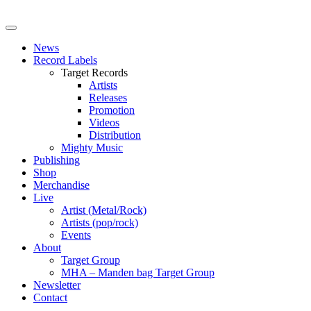
News
Record Labels
Target Records
Artists
Releases
Promotion
Videos
Distribution
Mighty Music
Publishing
Shop
Merchandise
Live
Artist (Metal/Rock)
Artists (pop/rock)
Events
About
Target Group
MHA – Manden bag Target Group
Newsletter
Contact