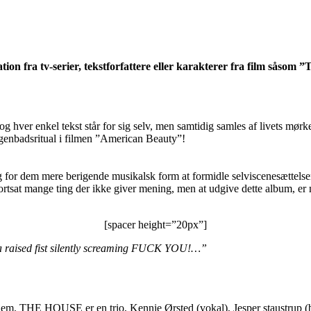
n fra tv-serier, tekstforfattere eller karakterer fra film såso
g hver enkel tekst står for sig selv, men samtidig samles af livets mø
genbadsritual i filmen ”American Beauty”!
r dem mere berigende musikalsk form at formidle selviscenesættels
ortsat mange ting der ikke giver mening, men at udgive dette album, er
[spacer height=”20px”]
d a raised fist silently screaming FUCK YOU!…”
dhjem. THE HOUSE er en trio, Kennie Ørsted (vokal), Jesper staustrup 