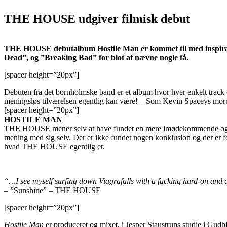
THE HOUSE udgiver filmisk debut
THE HOUSE debutalbum Hostile Man er kommet til med inspiratio
Dead”, og ”Breaking Bad” for blot at nævne nogle få.
[spacer height=”20px”]
Debuten fra det bornholmske band er et album hvor hver enkelt track o
meningsløs tilværelsen egentlig kan være! – Som Kevin Spaceys mor
[spacer height=”20px”]
HOSTILE MAN
THE HOUSE mener selv at have fundet en mere imødekommende og fo
mening med sig selv. Der er ikke fundet nogen konklusion og der er f
hvad THE HOUSE egentlig er.
“…I see myself surfing down Viagrafalls with a fucking hard-on an
–
”Sunshine” – THE HOUSE
[spacer height=”20px”]
Hostile Man
er produceret og mixet, i Jesper Staustrups studie i Gu