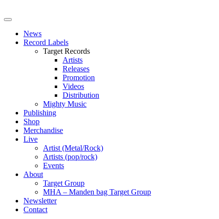
News
Record Labels
Target Records
Artists
Releases
Promotion
Videos
Distribution
Mighty Music
Publishing
Shop
Merchandise
Live
Artist (Metal/Rock)
Artists (pop/rock)
Events
About
Target Group
MHA – Manden bag Target Group
Newsletter
Contact