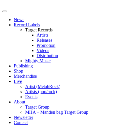
News
Record Labels
Target Records
Artists
Releases
Promotion
Videos
Distribution
Mighty Music
Publishing
Shop
Merchandise
Live
Artist (Metal/Rock)
Artists (pop/rock)
Events
About
Target Group
MHA – Manden bag Target Group
Newsletter
Contact