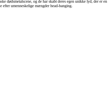
ske dødsmetalscene, og de har skabt deres egen unikke lyd, der er en
kede efter umenneskelige mængder head-banging.