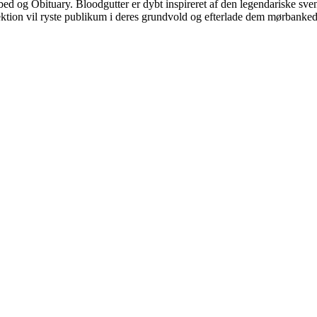
d og Obituary. Bloodgutter er dybt inspireret af den legendariske sven
esektion vil ryste publikum i deres grundvold og efterlade dem mørban