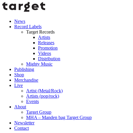
News
Record Labels
Target Records
Artists
Releases
Promotion
Videos
Distribution
Mighty Music
Publishing
Shop
Merchandise
Live
Artist (Metal/Rock)
Artists (pop/rock)
Events
About
Target Group
MHA – Manden bag Target Group
Newsletter
Contact