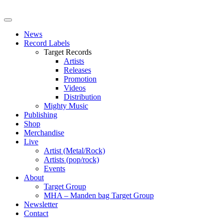
News
Record Labels
Target Records
Artists
Releases
Promotion
Videos
Distribution
Mighty Music
Publishing
Shop
Merchandise
Live
Artist (Metal/Rock)
Artists (pop/rock)
Events
About
Target Group
MHA – Manden bag Target Group
Newsletter
Contact