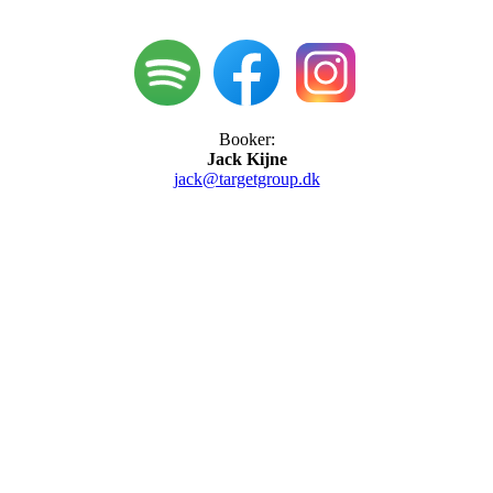
Booker:
Jack Kijne
jack@targetgroup.dk