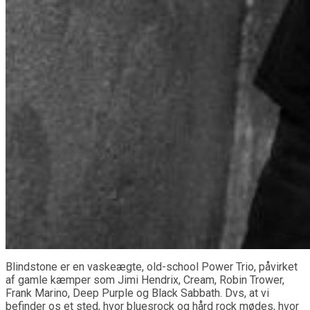
Blindstone er en vaskeægte, old-school Power Trio, påvirket
af gamle kæmper som Jimi Hendrix, Cream, Robin Trower,
Frank Marino, Deep Purple og Black Sabbath. Dvs, at vi
befinder os et sted, hvor bluesrock og hård rock mødes, hvor