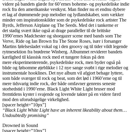
videre på bandets glæde for 60’ernes boheme- og psykedeliske indie
rock fra den amerikanske vestkyst. Man finder nu et endnu dybere
et lag af drømmende pop melodier og lydlandskaber, som vækker
minder om inspirationskilder som de psykedeliske rock artister The
Byrds, Jefferson Airplane og The Seeds. Med det i tankerne er
det stadig svært ikke også at drage paralleller til de britiske
1990’ernes Madchester og shoegazer scene med bands som The
Verve, Ride og Ian Brown fra The Stone Roses, især i forsanger
Martins følelsesladet vokal og i den groovy og til tider vildt legende
rytmesektion fra brødrene Winberg. Albummet reviderer bandets
kærlighed til klassisk rock med et tungere fokus på den
mere eksperimenterende, psykedeliske rock, men byder også på
blide og følsomme øjeblikke i 12 nye sange svøbt i rige melodier og
instrumentale hooklines. Det nye album vil afgjort behage lyttere,
som både sværger til rock og beat, som det lød i 1960’erne og til
mere tidsvarig indie rock, der både omfavner genrens seneste
storhedstid i 1990’erne. Black Light White Light bruser mod
fremtidens kyster i svajende og lovende takter på en videre færd
mod den uforudsigelige virkelighed.
[spacer height=”10px”]
“Black Light White Light have an inherent likeability about them…
Undoubtedly promising”
Drowned in Sound
[spacer height=”10px”]