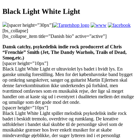
Black Light White Light
[spacer height=”30px”]
[bs_collapse]
[bs_collapse_item title=”Danish bio” active=”active”]
Dansk catchy, psykedelisk indie rock produceret af Chris
“Frenchie” Smith (Jet, The Dandy Warhols, Trails of Dead,
Smog,etc.)
[spacer height=”10px”]
Black Light White Light er ultraviolet lys badet i hvidt lys. En
ganske umulig forestilling. Men for det københavnske band bygget
op omkring sangskriver, sanger og guitarist Martin Ejlertsen skal
denne farvekombination ikke underkendes på forhånd, men
tværtimod omfavnes som en musikalsk rejse, der lige så meget
handler om at kaste sig ud i eventyret i dualiteten mellem det mulige
og umulige som det gode mod det onde.
[spacer height=”10px”]
Black Light White Light spiller melodisk psykedelisk indie rock
badet i beskidt tremolo, overdrive og rumklang. De kreative
udfoldelser i bandet skal skubbe til de personlige såvel som de
musikalske grænser hos hver enkelt musiker for at skabe
mindeværdige øjeblikke, der suger lytteren ind i et personligt