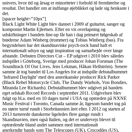
univers, hvor tid og årsag er minoriteter i forhold til fremførelse og
resultat. Det handler om at indfange øjeblikket og lade sig henkaste i
det.
[spacer height=”10px”]
Black Light White Light blev dannet i 2009 af guitarist, sanger og
komponist Martin Ejlertsen. Efter en vis overlapning og
udskiftninger i bandets line-up får han i dag primært følgeskab af
brødrene Adam Winberg (trommer) og Tobias Winberg (bas). Fra
begyndelsen har det skandinaviske psych-rock band haft et
internationalt udsyn og søgt inspiration og samarbejde over lange
afstande. Debuten Directors Cut – EP udgivet i 2010 blev således
indspillet i Göteborg, Sverige med producer Johan Forsman (The
Soundtrack Of Our Lives, Jens Lekman, Håkan Hellström). Senere
samme år tog bandet til Los Angeles for at indspille debutalbummet
’Infrared Daylight’ med den amerikanske producer Rick Parker
(Black Rebel Motorcycle Club, The Dandy Warhols, Von Bondies,
Miranda Lee Richards). Debutalbummet blev udgivet på bandets
eget selskab Record Records i september 2011. Udgivelsen blev
fulgt op bl.a. med en 10 dages turné i USA og optræden på NXNE
Music Festival i Toronto, Canada samme år, ligesom bandet tog på
en større turné rundt i Storbritannien året efter. I 2012 og starten af
2013 turnerede danskerne ligeledes flere gange rundt i
Skandinavien, men også Italien, og det er undervejs blevet til
optrædende bland andet sammen med internationalt
anerkendte bands som The Telescopes (UK), Crocodiles (US),