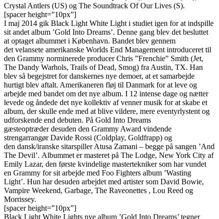
Crystal Antlers (US) og The Soundtrack Of Our Lives (S).
[spacer height=”10px”]
I maj 2014 gik Black Light White Light i studiet igen for at indspille
sit andet album ’Gold Into Dreams’. Denne gang blev det besluttet
at optaget albummet i København. Bandet blev gennem
det velansete amerikanske Worlds End Management introduceret til
den Grammy norminerede producer Chris ”Frenchie” Smith (Jet,
The Dandy Warhols, Trails of Dead, Smog) fra Austin, TX. Han
blev så begejstret for danskernes nye demoer, at et samarbejde
hurtigt blev aftalt. Amerikaneren fløj til Danmark for at leve og
arbejde med bandet om det nye album. I 12 intense dage og nætter
levede og åndede det nye kollektiv af venner musik for at skabe et
album, der skulle ende med at blive vildere, mere eventyrlystent og
udforskende end debuten. På Gold Into Dreams
gæsteoptræder desuden den Grammy Award vindende
strengarrangør Davide Rossi (Coldplay, Goldfrapp) og
den dansk/iranske sitarspiller Atusa Zamani – begge på sangen ’And
The Devil’. Albummet er masteret på The Lodge, New York City af
Emily Lazar, den første kvindelige mastertekniker som har vundet
en Grammy for sit arbejde med Foo Fighters album ’Wasting
Light’. Hun har desuden arbejdet med artister som David Bowie,
Vampire Weekend, Garbage, The Raveonettes , Lou Reed og
Morrissey.
[spacer height=”10px”]
Black Light White Lights nye album ’Gold Into Dreams’ tegner