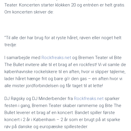
Teater. Koncerten starter klokken 20 og entréen er helt gratis.
Om koncerten skriver de:
”Til alle der har brug for at ryste håret, røven eller noget helt
tredje:
I samarbejde med
Rockfreaks.net
og Bremen Teater vil Bite
The Bullet invitere alle til et brag af en rockfest! Vi vil samle de
københavnske rockelskere til en aften, hvor vi slipper tøjlerne,
lader håret hænge frit og bare gi’r den gas – en aften hvor vi
alle mister jordforbindelsen og får taget til at lette!
DJ Røgsky og DJ Minderbender fra
Rockfreaks.net
sparker
festen i gang, Bremen Teater skaber rammerne og Bite The
Bullet leverer et brag af en koncert. Bandet spiller første
koncert i 2 år i København – 2 år som er brugt på at sparke
røv på danske og europæiske spillesteder.