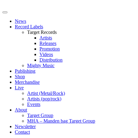
News
Record Labels
Target Records
Artists
Releases
Promotion
Videos
Distribution
Mighty Music
Publishing
Shop
Merchandise
Live
Artist (Metal/Rock)
Artists (pop/rock)
Events
About
Target Group
MHA – Manden bag Target Group
Newsletter
Contact