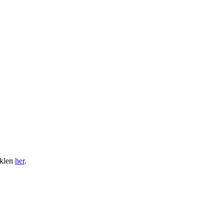
iklen
her
.